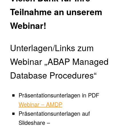
Telefon (optional)
Teilnahme an unserem
Webinar!
Zusätzliche Nachricht (optional)
Unterlagen/Links zum
DSGVO Datenschutzbestimmungen
*
Webinar „ABAP Managed
Ich stimme der Speicherung und Verarbeitung meiner
Database Procedures“
Daten nach der EU-DSGVO zu und akzeptiere die
Datenschutzbestimmungen.
Präsentationsunterlagen in PDF
Webinar – AMDP
Absenden
Präsentationsunterlagen auf
Slideshare –