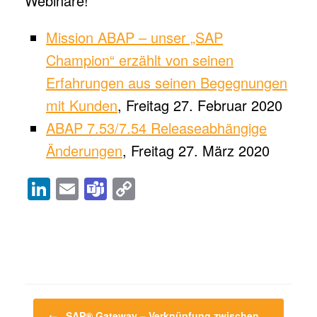
Webinare!
Mission ABAP – unser „SAP
Champion“ erzählt von seinen
Erfahrungen aus seinen Begegnungen
mit Kunden
, Freitag 27. Februar 2020
ABAP 7.53/7.54 Releaseabhängige
Änderungen
, Freitag 27. März 2020
Li
E
T
C
n
m
e
o
Veröffentlicht in
High-Class Development
,
Webinare
und
k
ail
a
p
verschlagwortet mit
ABAP
,
ADT
,
CDS Views
,
Clean Code
,
e
m
y
Eclipse
.
dI
s
Li
n
n
Beitragsnavigation
←
SAP® Gateway – Verknüpfung zwischen…