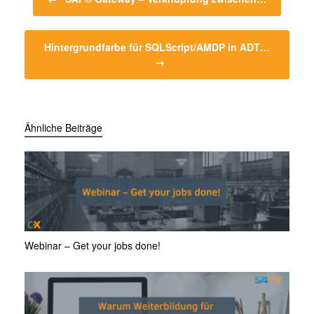
k
Hintergrundfarbe für SQLScript/AMDP in ADT…
→
Ähnliche Beiträge
Webinar – Get your jobs done!