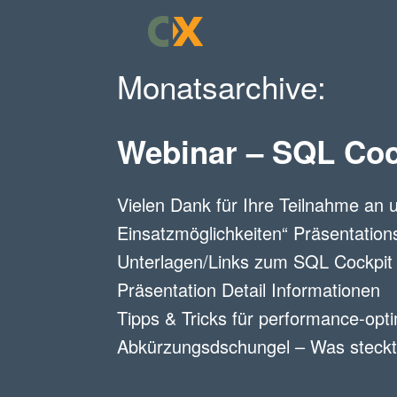
Zum
Inhalt
springen
Monatsarchive:
Filter
Webinar – SQL Coc
Produkt 
Sie interessieren si
beraten Sie persönli
Vielen Dank für Ihre Teilnahme an
Einsatzmöglichkeiten“ Präsentatio
Produktwahl
*
Unterlagen/Links zum SQL Cockpit 
SQL Cockpit 
Präsentation Detail Informationen
Rapid Report 
Tipps & Tricks für performance-op
SAP®-Formula
Abkürzungsdschungel – Was steckt 
Email (verpflichte