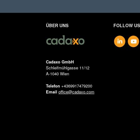
Telefon (optional)
ÜBER UNS
FOLLOW US
Zusätzliche Nachri
Cadaxo GmbH
DSGVO Datensch
Schleifmühlgasse 11/12
A-1040 Wien
Ich stimme der Spe
Telefon
+4369917479200
Datenschutzbestim
Email
office@cadaxo.com
Absenden