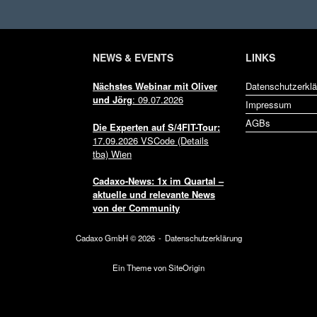
NEWS & EVENTS
LINKS
cht (optional)
Nächstes Webinar mit Oliver
Datenschutzerklä
und Jörg
: 09.07.2026
Impressum
AGBs
Die Experten auf
S/4FIT-Tour:
17.09.2026 VSCode (Details
utzbestimmungen
*
tba) Wien
Cadaxo-News: 1x im Quartal –
icherung und Verarbeitung meiner Daten nach der EU-DSGVO zu und ak
aktuelle und relevante News
mungen.
von der Community
Cadaxo GmbH © 2026
Datenschutzerklärung
Ein Theme von
SiteOrigin