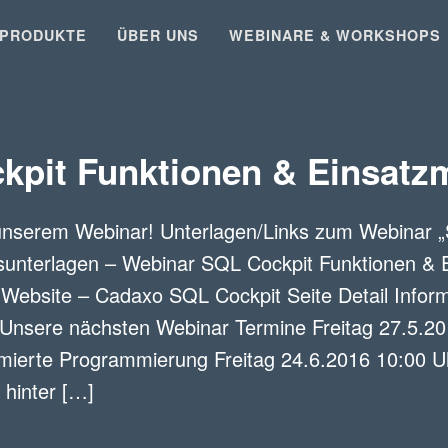
PRODUKTE
ÜBER UNS
WEBINARE & WORKSHOPS
kpit Funktionen & Einsatzm
Kontaktaufnahme
ch für eines unserer Produkte? Gerne stellen wir Ihnen weitere Unterla
ch oder schicken Ihnen ein unverbindliches Angebot zu.
 unserem Webinar! Unterlagen/Links zum Webinar 
nsunterlagen – Webinar SQL Cockpit Funktionen & 
Website – Cadaxo SQL Cockpit Seite Detail Info
for SAP® Systems
 Unsere nächsten Webinar Termine Freitag 27.5.2
Generator for SAP Fiori®
timierte Programmierung Freitag 24.6.2016 10:00 
rerstellung mit dox42®
hinter […]
nd)
*