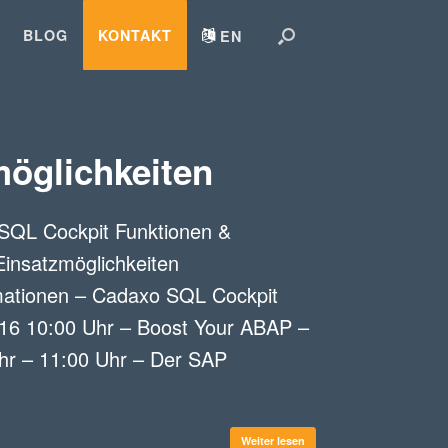
BLOG
KONTAKT
EN
öglichkeiten
gen zur Verfügung,
„SQL Cockpit Funktionen &
Einsatzmöglichkeiten
rmationen – Cadaxo SQL Cockpit
016 10:00 Uhr – Boost Your ABAP –
Uhr – 11:00 Uhr – Der SAP
Weiter lesen