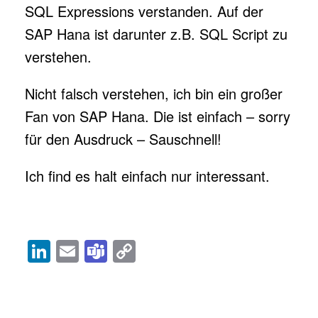
SQL Expressions verstanden. Auf der
SAP Hana ist darunter z.B. SQL Script zu
verstehen.
Nicht falsch verstehen, ich bin ein großer
Fan von SAP Hana. Die ist einfach – sorry
für den Ausdruck – Sauschnell!
Ich find es halt einfach nur interessant.
Li
E
T
C
n
m
e
o
Veröffentlicht in
High-Class Development
und verschlagwortet mit
k
ail
a
p
ABAP
,
FOR ALL ENTRIES
,
NetWeaver
,
SAP Hana
,
SAPUI5
.