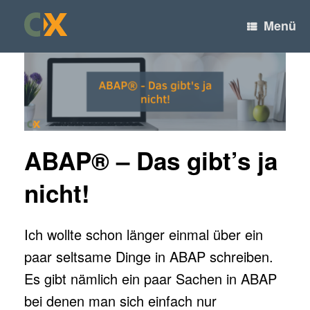
Filter
Zum
Inhalt
Menü
Produkt Kontaktaufnahme
springen
Sie interessieren sich für eines unserer Produkte?
Gerne stellen wir Ihnen weitere Unterlagen zur
Verfügung, beraten Sie persönlich oder schicken Ihnen
ein unverbindliches Angebot zu.
Produktwahl
*
ABAP® – Das gibt’s ja
SQL Cockpit for SAP®
Systems
Rapid Report Generator
nicht!
for SAP Fiori®
SAP®-
Formularerstellung mit
Ich wollte schon länger einmal über ein
dox42®
paar seltsame Dinge in ABAP schreiben.
Email (verpflichtend)
Es gibt nämlich ein paar Sachen in ABAP
*
bei denen man sich einfach nur