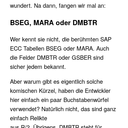
wundert. Na dann, fangen wir mal an:
Telefon (optional)
BSEG, MARA oder DMBTR
Zusätzliche Nachricht (optional)
Wer kennt sie nicht, die berühmten SAP
ECC Tabellen BSEG oder MARA. Auch
DSGVO Datenschutzbestimmungen
*
die Felder DMBTR oder GSBER sind
sicher jedem bekannt.
Ich stimme der Speicherung und Verarbeitung meiner
Daten nach der EU-DSGVO zu und akzeptiere die
Aber warum gibt es eigentlich solche
Datenschutzbestimmungen.
komischen Kürzel, haben die Entwickler
hier einfach ein paar Buchstabenwürfel
Absenden
verwendet? Natürlich nicht, das sind ganz
einfach Relikte
aus R/2. Übrigens, DMBTR steht für