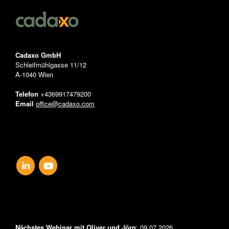
Cadaxo GmbH
Schleifmühlgasse 11/12
A-1040 Wien
Telefon
+4369917479200
Email
office@cadaxo.com
FOLLOW US
NEWS & EVENTS
Nächstes Webinar mit Oliver und Jörg
: 09.07.2026