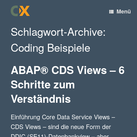
Filter
Zum
Inhalt
Menü
Produkt Kontaktaufnahme
springen
Schlagwort-Archive:
Sie interessieren sich für eines unserer Produkte?
Gerne stellen wir Ihnen weitere Unterlagen zur
Verfügung, beraten Sie persönlich oder schicken Ihnen
Coding Beispiele
ein unverbindliches Angebot zu.
Produktwahl
*
ABAP® CDS Views – 6
SQL Cockpit for SAP®
Systems
Schritte zum
Rapid Report Generator
for SAP Fiori®
SAP®-
Verständnis
Formularerstellung mit
dox42®
Einführung Core Data Service Views –
Email (verpflichtend)
CDS Views – sind die neue Form der
*
DDIC (SE11)-Datenbankview – aber