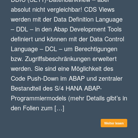
absolut nicht vergleichbar! CDS Views
Telefon (optional)
werden mit der Data Definition Language
– DDL – in den Abap Development Tools
Zusätzliche Nachricht (optional)
definiert und können mit der Data Control
Language – DCL – um Berechtigungen
DSGVO Datenschutzbestimmungen
*
bzw. Zugriffsbeschränkungen erweitert
werden. Sie sind eine Möglichkeit des
Ich stimme der Speicherung und Verarbeitung meiner
Code Push-Down im ABAP und zentraler
Daten nach der EU-DSGVO zu und akzeptiere die
Bestandteil des S/4 HANA ABAP-
Datenschutzbestimmungen.
Programmiermodels (mehr Details gibt’s in
den Folien zum […]
Absenden
Weiter lesen